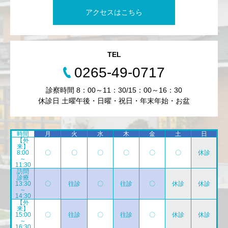
アクセスはこちら
TEL
0265-49-0717
診察時間 8：00～11：30/15：00～16：30
休診日 土曜午後・日曜・祝日・年末年始・お盆
時間
月
火
水
木
金
土
日
【外
来】
8:00
〇
〇
〇
〇
〇
〇
休診
～
11:30
訪問
診療
13:30
〇
往診
〇
往診
〇
休診
休診
～
14:30
【外
来】
15:00
〇
往診
〇
往診
〇
休診
休診
～
16:30